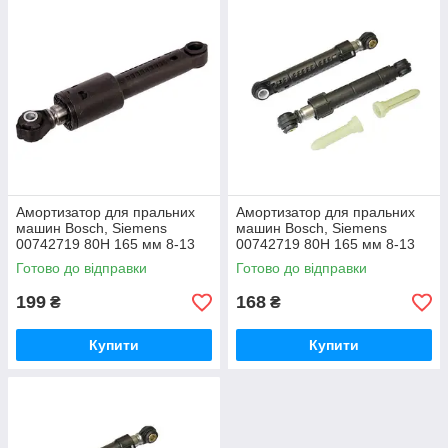
амортизатора та парт-номер. Здебільшого можна підібрати
потрібний амортизатор, знаючи його параметри. Як
ідентичний, так і з подібними характеристиками.
Амортизатор для пральних
Амортизатор для пральних
машин Bosch, Siemens
машин Bosch, Siemens
00742719 80Н 165 мм 8-13
00742719 80Н 165 мм 8-13
мм 673541
мм 673541
Готово до відправки
Готово до відправки
199
168
₴
₴
Купити
Купити