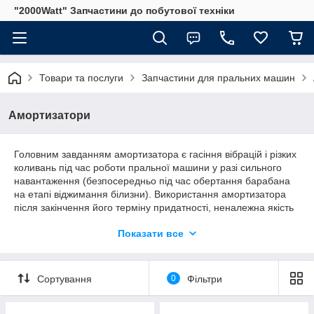
"2000Watt" Запчастини до побутової техніки
Товари та послуги
Запчастини для пральних машин
Амортизатори
Головним завданням амортизатора є гасіння вібрацій і різких
коливань під час роботи пральної машини у разі сильного
навантаження (безпосередньо під час обертання барабана
на етапі віджимання білизни). Використання амортизатора
після закінчення його терміну придатності, неналежна якість
виготовлення, потрапляння пилу або рідини на робочу
Показати все
частину амортизатора призводять до зносу та ланцюжка
подальших зламання в вузлах пральної машини. Своєчасна
заміна амортизатора у разі тривожних ознак у роботі техніки
заощадить час і гроші власника. Під час придбання варто
Сортування
0
Фільтри
звертати увагу на характеристики, як-от зусилля стиснення-
розтягування, діаметр кріплення отвору, довжина