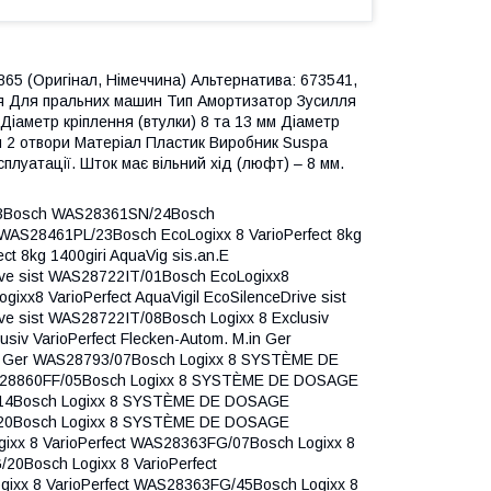
65 (Оригінал, Німеччина) Альтернатива: 673541,
ня Для пральних машин Тип Амортизатор Зусилля
 Діаметр кріплення (втулки) 8 та 13 мм Діаметр
ня 2 отвори Матеріал Пластик Виробник Suspa
плуатації. Шток має вільний хід (люфт) – 8 мм.
AS24460TR/08Bosch Logixx8 VarioPerfect, ecoSilentDrive WAS24462BY/01Bosch Logixx8 VarioPerfect, ecoSilentDrive WAS24462BY/04Bosch Logixx8 VarioPerfect, ecoSilentDrive WAS24462BY/06Bosch Logixx8 VarioPerfect, ecoSilentDrive WAS24462BY/07Bosch Logixx8 VarioPerfect, ecoSilentDrive WAS24462BY/08Bosch Logixx8 VarioPerfect, SpeedWash WAS284E2/01Bosch Logixx8 VarioPerfect, SpeedWash WAS284E2/04Bosch Logixx8 VarioPerfect, SpeedWash WAS284E2/06Bosch Logixx8 VarioPerfect, SpeedWash WAS284E2/08Bosch Logixx8 VarioPerfect,Touch Control,ecoSilentDrive WAS24462PL/01Bosch Logixx8 VarioPerfect,Touch Control,ecoSilentDrive WAS24462PL/04Bosch Logixx8 VarioPerfect,Touch Control,ecoSilentDrive WAS24462PL/06Bosch Logixx8 VarioPerfect,Touch Control,ecoSilentDrive WAS24462PL/07Bosch Logixx8 VarioPerfect,Touch Control,ecoSilentDrive WAS24462PL/08Bosch Logixx8 VarioPerfect,touch control,ecoSilentDrive WAS28462PL/01Bosch Logixx8 VarioPerfect,touch control,ecoSilentDrive WAS28462PL/04Bosch Logixx8 VarioPerfect,touch control,ecoSilentDrive WAS28462PL/06Bosch Logixx8 VarioPerfect,touch control,ecoSilentDrive WAS28462PL/08Bosch Ascenta WAP24200UC/05Bosch Ascenta WAP24200UC/11Bosch Avantixx 9 , 9 KG, 1000 GIRI WAP20321IT/01Bosch Avantixx 9 VarioPerfect 9kg 1000giri, EcoLogi Aqua Vigil WAS20320IT/07Bosch Avantixx 9 VarioPerfect 9kg 1000giri, EcoLogi Aqua Vigil WAS20320IT/16Bosch Avantixx 9 VarioPerfect 9kg 1000giri, EcoLogi Aqua Vigil WAS20320IT/23Bosch Avantixx 9 VarioPerfect 9kg 1000giri, EcoLogi Aqua Vigil WAS20320IT/38Bosch Avantixx 9 VarioPerfect 9kg 1000giri, EcoLogi Aqua Vigil WAS20320IT/45Bosch Axxis WAP24201UC/05Bosch Axxis WAP24201UC/11Bosch Axxis+ WAP24202UC/05Bosch Axxis+ WAP24202UC/11Bosch Eco Logixx 8 i-DOS intelligent doseersysteem Aquastop WAS28840NL/05Bosch Eco Logixx 8 i-DOS intelligent doseersysteem Aquastop WAS28840NL/06Bosch Eco Logixx 8 i-DOS intelligent doseersysteem Aquastop WAS28840NL/14Bosch Eco Logixx 8 i-DOS intelligent doseersysteem Aquastop WAS28840NL/15Bosch Eco Logixx 8 i-DOS intelligent doseersysteem Aquastop WAS28840NL/20Bosch Eco Logixx 8 i-DOS intelligent doseersysteem Aquastop WAS28840NL/23Bosch Eco Logixx 8 i-DOS intelligent doseersysteem Aquastop WAS28840NL/38Bosch EcoLogixx 8 CH LOGO Intelligent Dosing System WAS28840CH/05Bosch EcoLogixx 8 CH LOGO Intelligent Dosing System WAS28840CH/23Bosch EcoLogixx 8 intelligent dosing system aquaStop 8kg/1400rpm WAS28840TR/01Bosch EcoLogixx 8 intelligent dosing system aquaStop 8kg/1400rpm WAS28840TR/05Bosch EcoLogixx 8 intelligent dosing system aquaStop 8kg/1400rpm WAS28840TR/06Bosch EcoLogixx 8 intelligent dosing system aquaStop 8kg/1400rpm WAS28840TR/14Bosch EcoLogixx 8 intelligent dosing system aquaStop 8kg/1400rpm WAS28840TR/20Bosch EcoLogixx 8 intelligent dosing system aquaStop 8kg/1400rpm WAS28840TR/23Bosch EcoLogixx 8 intelligent dosing system aquaStop 8kg/1400rpm WAS28840TR/38Bosch EcoLogixx 8 intelligent dosing system aquaStop 8kg/1400rpm WAS28840TR/45Bosch EcoLogixx 8 TitanEdition WAS28875EX/38Bosch