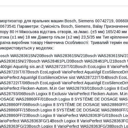
мортизатор для пральних машин Bosch, Siemens 00742719, 006608
0673541 Параметри: Сумісність Bosch, Siemens, Balay Призначен
пору 80 Н Міжосьова відстань отворів, хв./макс. (±5 мм) 165/240 мм
тока (±1 мм) 18 мм Діаметр гільзи (±2 мм) 23,5/35 мм Тип кріплен
раїна-виробник товару Німеччина Особливості: Тривалий термін екс
икористовується у моделях:
S28461PL/21Bosch WAS28461PL/23Bosch EcoLogixx 8 VarioPerfect 8kg 1400giri AquaVig sis.an.E WAS28723IT/01Bosch EcoLogixx 8 VarioPerfect 8kg 1400giri AquaVig sis.an.E WAS28723IT/07Bosch EcoLogixx8 VarioPerfect AquaVigil EcoSilenceDrive sist WAS28722IT/01Bosch EcoLogixx8 VarioPerfect AquaVigil EcoSilenceDrive sist WAS28722IT/04Bosch EcoLogixx8 VarioPerfect AquaVigil EcoSilenceDrive sist WAS28722IT/06Bosch EcoLogixx8 VarioPerfect AquaVigil EcoSilenceDrive sist WAS28722IT/08Bosch Logixx 8 Exclusiv VarioPerfect Flecken-Autom. M.in Ger WAS28793/01Bosch Logixx 8 Exclusiv VarioPerfect Flecken-Autom. M.in Ger WAS28793/06Bosch Logixx 8 Exclusiv VarioPerfect Flecken-Autom. M.in Ger WAS28793/07Bosch Logixx 8 SYSTÈME DE DOSAGE WAS28860FF/01Bosch Logixx 8 SYSTÈME DE DOSAGE WAS28860FF/05Bosch Logixx 8 SYSTÈME DE DOSAGE WAS28860FF/06Bosch Logixx 8 SYSTÈME DE DOSAGE WAS28860FF/14Bosch Logixx 8 SYSTÈME DE DOSAGE WAS28860FF/15Bosch Logixx 8 SYSTÈME DE DOSAGE WAS28860FF/20Bosch Logixx 8 SYSTÈME DE DOSAGE WAS28860FF/23Bosch Logixx 8 VarioPerfect WAS28363FG/01Bosch Logixx 8 VarioPerfect WAS28363FG/07Bosch Logixx 8 VarioPerfect WAS28363FG/14Bosch Logixx 8 VarioPerfect WAS28363FG/20Bosch Logixx 8 VarioPerfect WAS28363FG/23Bosch Logixx 8 VarioPerfect WAS28363FG/38Bosch Logixx 8 VarioPerfect WAS28363FG/45Bosch Logixx 8 VarioPerfect WAS28890/01Bosch Logixx 8 VarioPerfect WAS28890/05Bosch Logixx 8 VarioPerfect WAS28890/06Bosch Logixx 8 VarioPerfect WAS28890/14Bosch Logixx 8 VarioPerfect WAS28890/15Bosch Logixx 8 VarioPerfect WAS28890/20Bosch Logixx 8 VarioPerfect WAS28890/23Bosch Logixx 8 VarioPerfect WAS28890/38Bosch Logixx 8 VarioPerfect WAS28890/45Bosch Logixx 8 VarioPerfect WAS30361FG/01Bosch Logixx 8 VarioPerfect WAS30361FG/07Bosch Logixx 8 VarioPerfect WAS30361FG/10Bosch Logixx 8 VarioPerfect WAS30361FG/14Bosch Logixx 8 VarioPerfect WAS30361FG/15Bosch Logixx 8 VarioPerfect WAS28493/01Bosch Logixx 8 VarioPerfect WAS28493/06Bosch Logixx 8 VarioPerfect WAS28493/07Bosch Logixx 8 VarioPerfect WAS28493/13Bosch Logixx 8 VarioPerfect WAS28493/14Bosch Logixx 8 VarioPerfect WAS28493/15Bosch Logixx 8 VarioPerfect WAS28493/20Bosch Logixx 8 VarioPerfect WAS28493/23Bosch Logixx 8 VarioPerfect WAS28493/38Bosch Logixx 8 VarioPerfect WAS28493/45Bosch Logixx 8 VarioPerfect 8kg 1200giri AquaVig sis.anti.Ec WAS24723IT/01Bosch Logixx 8 VarioPerfect 8kg 1200giri AquaVig sis.anti.Ec WAS24723IT/07Bosch Logixx 8 VarioPerfect aquastop WAS28391NL/01Bosch Logixx 8 VarioPerfect aquastop WAS28391NL/04Bosch Logixx 8 VarioPerfect aquastop WAS28391NL/07Bosch Logixx 8 VarioPerfect aquastop WAS28391NL/13Bosch Logixx 8 VarioPerfect aquastop WAS28391NL/14Bosch Logixx 8 VarioPerfect aquastop WAS28391NL/15Bosch Logixx 8 VarioPerfect aquastop WAS28391NL/20Bosch Logixx 8 VarioPerfect aquastop WAS28391NL/23Bosch Logixx 8 VarioPerfect aquastop WAS28391NL/38Bosch Logixx 8 VarioPerfect aquastop WAS28443NL/01Bosch Logixx 8 VarioPerfect aquastop WAS28443NL/07Bosch Logixx 8 VarioPerfect aquastop WAS28443NL/14Bosch Logixx 8 VarioPerfect Aquastop WAS28444NL/07Bosch Logixx 8 VarioPerfect Aquastop WAS28444NL/14Bosch Logixx 8 VarioPerfect Aquastop WAS28444NL/15Bosch Logixx 8 VarioPerfect Aquastop WAS28444NL/20Bosch Logixx 8 VarioPerfect Aquastop WAS28444NL/23Bosch Logixx 8 VarioPerfect Aquastop WAS28444NL/38Bosch Logixx 8 VarioPerfect Aquastop WAS28444NL/45Bosch Logixx 8 VarioPerfect aquastop Aquastar 1400 WAS283A1NL/01Bosch Logixx 8 VarioPerfect aquastop Aquastar 1400 WAS283A1NL/04Bosch Logixx 8 VarioPerfect aquastop Aquastar 1400 WAS283A1NL/07Bosch Logixx 8 VarioPerfect aquastop Aquastar 1400 WAS283A1NL/13Bosch Logixx 8 VarioPerfect aquastop Aquastar 1400 WAS283A1NL/14Bosch Logixx 8 VarioPerfect aquastop Aquastar 1400 WAS283A1NL/15Bosch Logixx 8 VarioPerfect aquastop Aquastar 1400 WAS283A1NL/20Bosch Logixx 8 VarioPerfect aquastop Aquastar 1400 WAS283A1NL/23Bosch Logixx 8 VarioPerfect aquastop Aquastar 1400 WAS283A1NL/38Bosch Logixx 8 VarioPerfect aquastop vlekkenautomaat WAS28743NL/01Bosch Logixx 8 VarioPerfect aquastop vlekkenautomaat WAS28743NL/07Bosch Logixx 8 VarioPerfect aquastop Vlekkenautomaat WAS28793NL/01Bosch Logixx 8 VarioPerfect aquastop Vlekkenautomaat WAS28793NL/07Bosch Logixx 8 VarioPerfect Flecken-Automatik WAS28743/01Bosch Logixx 8 VarioPerfect Flecken-Automatik WAS28743/07Bosch Logixx 8 VarioPerfect otomatik leke c1lartma EcoSil Dr WAS247X1TR/01Bosch Logixx 8 VarioPerfect otomatik leke c1lartma EcoSil Dr WAS247X1TR/07Bosch Logixx 8 VarioPerfect Touch Control EcoSilence Drive WAS28743PL/01Bosch Logixx 8 VarioPerfect Touch Control EcoSilence Drive WAS28743PL/07Bosch Logixx 8 VarioPerfect Touch Control EcoSilence Drive WAS28743PL/14Bosch Logixx 8 VarioPerfect Touch Control EcoSilence Drive WAS28743PL/15Bosch Logixx 8 VarioPerfect Touch Control EcoSilence Drive WAS28743PL/20Bosch Logixx 8 VarioPerfect Touch Control EcoSilence Drive WAS28743PL/23Bosch Logixx 8 VarioPerfect Touch Control EcoSilence Drive WAS28743PL/38Bosch Logixx 8 VarioPerfect Touch Control EcoSilence Drive WAS28743PL/45Bosch Logixx 9 VarioPerfect WAS28462GB/14Bosch Logixx7 SuperSilence FLECKEN-AUTOMATIK WAS2875X/08Bosch Logixx8 Noir VarioPerfect; EcoSilence Drive;AquaVigil WAS247B2IT/01Bosch Logixx8 Noir VarioPerfect; EcoSilence Drive;AquaVigil WAS247B2IT/04Bosch Logixx8 Noir VarioPerfect; EcoSilence Drive;AquaVigil WAS247B2IT/06Bosch Logixx8 Noir VarioPerfect; EcoSilence Drive;AquaVigil WAS247B2IT/07Bosch Logixx8 Noir VarioPerfect; EcoSilence Drive;AquaVigil WAS247B2IT/08Bosch Logixx8 VarioPerfect WAS28472EX/01Bosch Logixx8 VarioPerfect WAS28472EX/04Bosch Logixx8 VarioPerfect WAS28472EX/06Bosch Logixx8 VarioPerfect WAS28472EX/08Bosch Logixx8 VarioPerfect Aquastop WAS283A0NL/01Bosch Logixx8 VarioPerfect Aquastop WAS283A0NL/04Bosch Logixx8 VarioPerfect Aquastop WAS283A0NL/06Bosch Logixx8 VarioPerfect Aquastop WAS283A0NL/08Bosch Logixx8 VarioPerfect aquastop Vlekkenautomaat WAS28792NL/01Bosch Logixx8 VarioPerfect aquastop Vlekkenautomaat WAS28792NL/04Bosch Logixx8 VarioPerfect aquastop Vlekkenautomaat WAS28792NL/06Bosch Logixx8 VarioPerfect aquastop Vlekkenautomaat WAS28792NL/08Bosch Logixx8 VarioPerfect EcoSilenceDrive WAS28491SN/01Bosch Logixx8 VarioPerfect EcoSilenceDrive WAS28491SN/04Bosch Logixx8 VarioPerfect EcoSilenceDrive WAS28491SN/06Bosch Logixx8 VarioPerfect EcoSilenceDrive WAS28491SN/08Bosch Logixx8 VarioPerfect, ecoSilentDrive WAS20460TR/01Bosch Logixx8 VarioPerfect, ecoSilentDrive WAS20460TR/04Bosch Logixx8 VarioPerfect, ecoSilentDrive WAS20460TR/06Bosch Logixx8 VarioPerfect, ecoSilentDrive WAS20460TR/07Bosch Logixx8 VarioPerfect, ecoSilentDrive WAS20460TR/08Bosch Logixx8 VarioPerfect, ecosilentdrive WAS24460TR/01Bosch Logixx8 VarioPerfect, ecosilentdrive WAS24460TR/04Bosch Logixx8 VarioPerfect, ecosilentdrive WAS24460TR/06Bosch Logixx8 VarioPerfect, ecosilentdrive WAS24460TR/07Bosch Logixx8 VarioPerfect, ecosilentdrive W