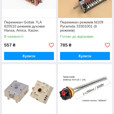
Перемикач Gottak 7LA
Перемикач режимів fd109
820510 режимів духовки
Pyramida 33301001 (6
Hansa, Amica, Kaizer,
режимів)
Gorenje, Beko, Indesit, Ardo
В наявності
Готово до відправки
557
785
₴
₴
Купити
Купити