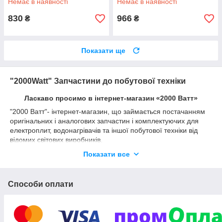
Немає в наявності
Немає в наявності
830
966
₴
₴
Показати ще
"2000Watt" Запчастини до побутової техніки
Ласкаво просимо в інтернет-магазин «2000 Ватт»
"2000 Ватт"- інтернет-магазин, що займається постачанням
оригінальних і аналогових запчастин і комплектуючих для
електроплит, водонагрівачів та іншої побутової техніки від
відомих світових виробників.
В нас ви знайдете тільки перевірений, якісний товар, а також
Показати все
спеціальні пропозиції та знижки для постійних клієнтів.
Ви можете зробити замовлення на нашому сайті цілодобово,
Способи оплати
з можливістю текстового звернення, або зв'язатися з нами за
контактним номером телефону в робочий час, вказаний на
сайті для уточнення і обговорення деталей замовлення.
Здійснюючи замовлення на нашому сайті, Ви можете бути