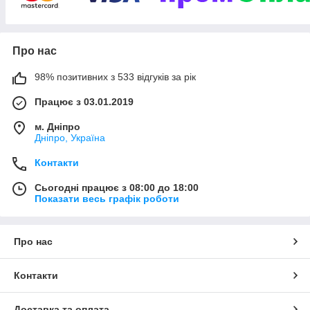
впевнені в оперативному обслуговуванні і гарантії
відповідності вибраного Вами товару.
Відправляємо товар Новою Поштою післяплатою, Prom-
Про нас
оплатою, або по передоплаті на карту ПриватБанк.
98% позитивних з 533 відгуків за рік
Працює з 03.01.2019
м. Дніпро
Дніпро, Україна
Контакти
Сьогодні працює з 08:00 до 18:00
Показати весь графік роботи
Про нас
Контакти
Доставка та оплата