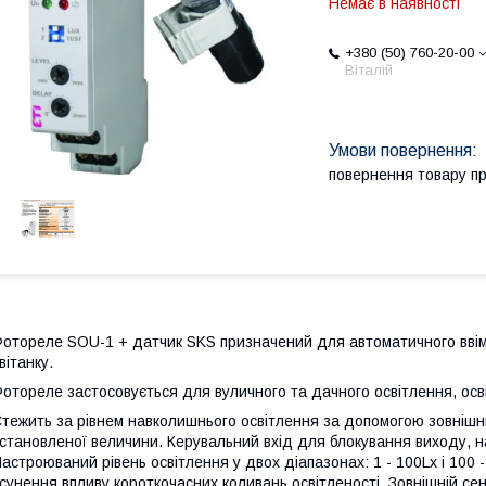
Немає в наявності
+380 (50) 760-20-00
Віталій
повернення товару п
отореле SOU-1 + датчик SKS призначений для автоматичного ввімк
вітанку.
отореле застосовується для вуличного та дачного освітлення, осв
тежить за рівнем навколишнього освітлення за допомогою зовнішнь
становленої величини. Керувальний вхід для блокування виходу, 
астроюваний рівень освітлення у двох діапазонах: 1 - 100Lx і 100
сунення впливу короткочасних коливань освітленості. Зовнішній сен