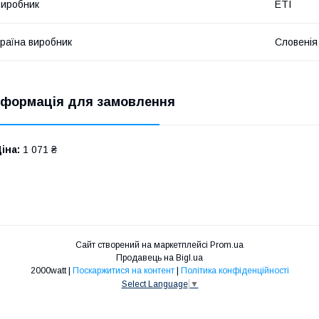
иробник
ETI
раїна виробник
Словенія
нформація для замовлення
іна:
1 071 ₴
Сайт створений на маркетплейсі
Prom.ua
Продавець на Bigl.ua
2000watt |
Поскаржитися на контент
|
Політика конфіденційності
Select Language
▼