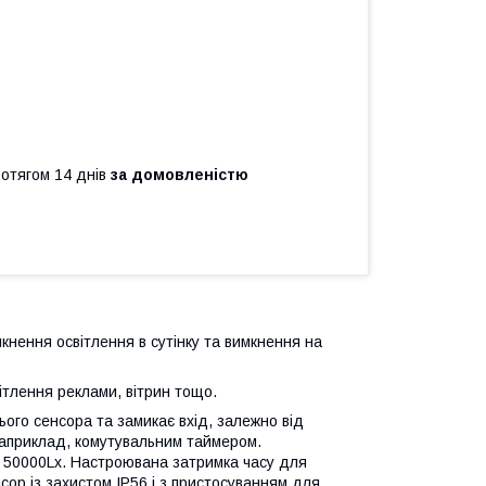
ротягом 14 днів
за домовленістю
нення освітлення в сутінку та вимкнення на
ітлення реклами, вітрин тощо.
ого сенсора та замикає вхід, залежно від
наприклад, комутувальним таймером.
 - 50000Lx. Настроювана затримка часу для
сор із захистом IP56 і з пристосуванням для