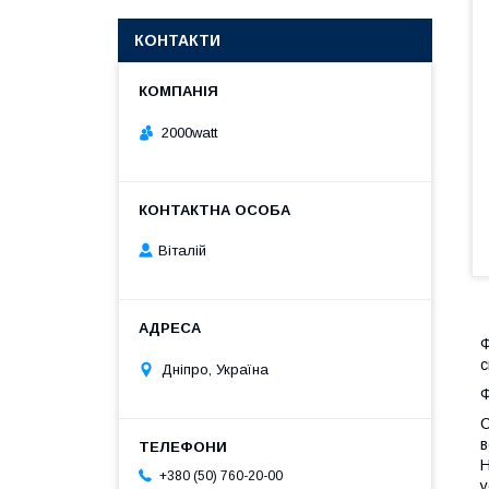
КОНТАКТИ
2000watt
Віталій
Ф
с
Дніпро, Україна
Ф
С
в
Н
+380 (50) 760-20-00
у