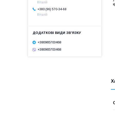
Віталій
к
+380 (96) 570-34-68
Віталій
+380965703468
+380965703468
Х