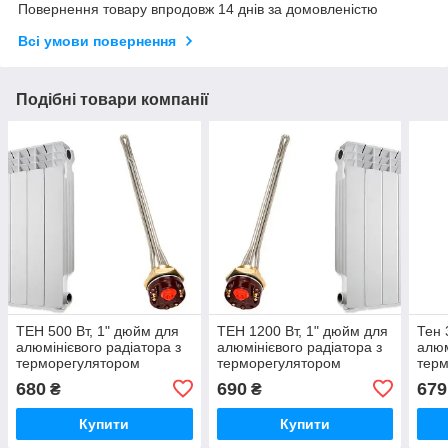
Повернення товару впродовж 14 днів за домовленістю
Всі умови повернення
Подібні товари компанії
ТЕН 500 Вт, 1" дюйм для
ТЕН 1200 Вт, 1" дюйм для
Тен 
алюмінієвого радіатора з
алюмінієвого радіатора з
алюм
терморегулятором
терморегулятором
тер
680
690
679
₴
₴
Купити
Купити