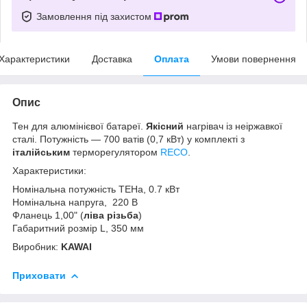
Замовлення під захистом
Характеристики
Доставка
Оплата
Умови повернення
Опис
Тен для алюмінієвої батареї.
Якісний
нагрівач із неіржавкої
сталі. Потужність — 700 ватів (0,7 кВт) у комплекті з
італійським
терморегулятором
RECO
.
Характеристики:
Номінальна потужність ТЕНа, 0.7 кВт
Номінальна напруга, 220 В
Фланець 1,00" (
ліва різьба
)
Габаритний розмір L, 350 мм
Виробник:
KAWAI
Приховати