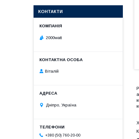
КОНТАКТИ
2000watt
Віталій
Р
а
к
Дніпро, Україна
к
К
+380 (50) 760-20-00