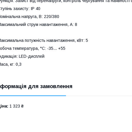
ункція: Захист від перенапруги, контроль чергування та наявності
тупінь захисту: IP 40
омінальна напруга, В: 220/380
аксимальний струм навантаження, А: 8
аксимальна потужність навантаження, кВт: 5
обоча температура, °C: -35... +55
ндикація: LED-дисплей
аса, кг: 0,3
нформація для замовлення
іна:
1 323 ₴