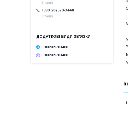
Ф
Віталій
С
+380 (96) 570-34-68
Н
Віталій
М
М
Р
+380965703468
І
+380965703468
М
І
Ц