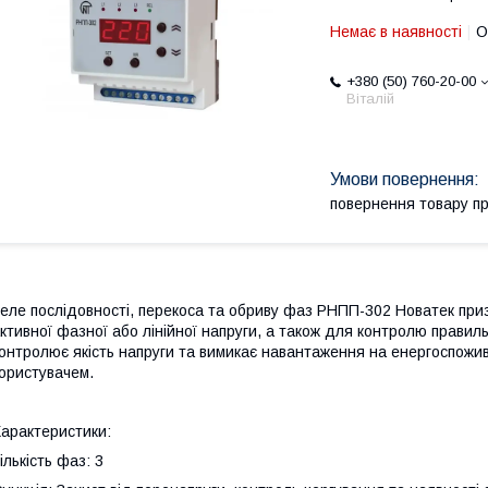
Немає в наявності
О
+380 (50) 760-20-00
Віталій
повернення товару п
еле послідовності, перекоса та обриву фаз РНПП-302 Новатек при
ктивної фазної або лінійної напруги, а також для контролю правил
онтролює якість напруги та вимикає навантаження на енергоспожив
ористувачем.
Характеристики:
ількість фаз: 3