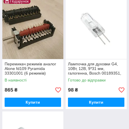
Подарунок
Перемикач режимів аналог
Лампочка для духовки G4,
Alone fd109 Pyramida
10Вт, 12В, 9*31 мм,
33301001 (6 режимів)
галогенна, Bosch 00189351,
SKL LMP406UN
В наявності
Готово до відправки
865
98
₴
₴
Купити
Купити