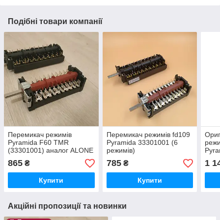
Подібні товари компанії
Перемикач режимів
Перемикач режимів fd109
Ориг
Pyramida F60 TMR
Pyramida 33301001 (6
реж
(33301001) аналог ALONE
режимів)
Pyra
FD109
3330
865
785
1 1
₴
₴
Купити
Купити
Акційні пропозиції та новинки