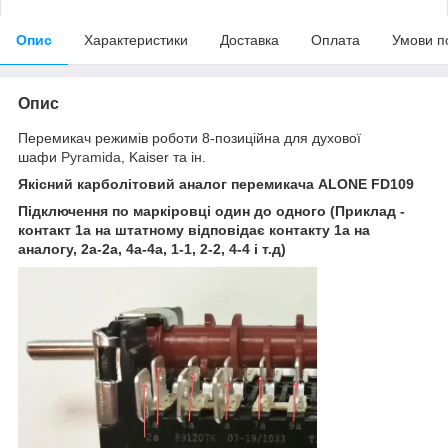
Опис
Характеристики
Доставка
Оплата
Умови п
Опис
Перемикач режимів роботи 8-позиційна для духової
шафи
Pyramida,
Kaiser та ін.
Якісний карболітовий аналог перемикача
ALONE FD109
Підключення по маркіровці один до одного (Приклад -
контакт 1а на штатному відповідає контакту 1а на
аналогу, 2а-2а, 4а-4а, 1-1, 2-2, 4-4 і т.д)