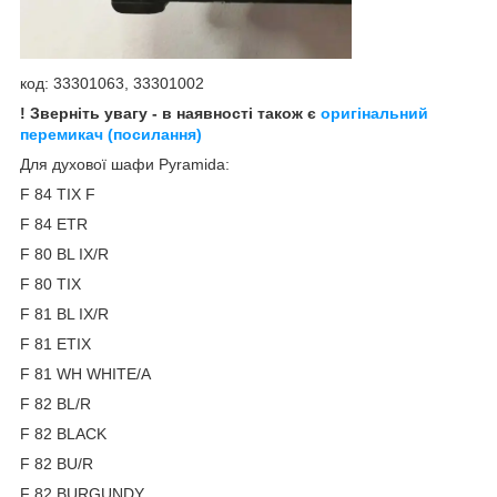
код: 33301063, 33301002
! Зверніть увагу - в наявності також є
оригінальний
перемикач (посилання)
Для духової шафи Pyramida:
F 84 TIX F
F 84 ETR
F 80 BL IX/R
F 80 TIX
F 81 BL IX/R
F 81 ETIX
F 81 WH WHITE/A
F 82 BL/R
F 82 BLACK
F 82 BU/R
F 82 BURGUNDY