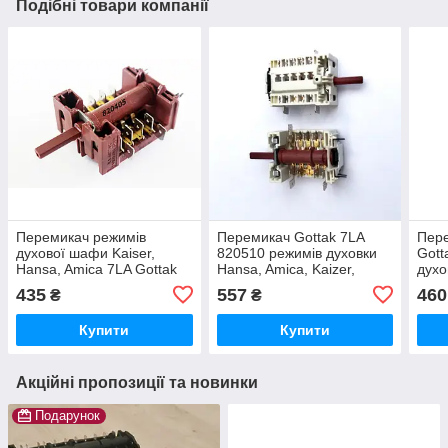
Подібні товари компанії
Перемикач режимів
Перемикач Gottak 7LA
Пер
духової шафи Kaiser,
820510 режимів духовки
Gott
Hansa, Amica 7LA Gottak
Hansa, Amica, Kaizer,
духо
820405
Gorenje, Beko, Indesit,
Kaiz
435
557
460
₴
₴
Ardo
Inde
Купити
Купити
Акційні пропозиції та новинки
Подарунок