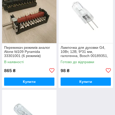
Перемикач режимів аналог
Лампочка для духовки G4,
Alone fd109 Pyramida
10Вт, 12В, 9*31 мм,
33301001 (6 режимів)
галогенна, Bosch 00189351,
SKL LMP406UN
В наявності
Готово до відправки
865
98
₴
₴
Купити
Купити