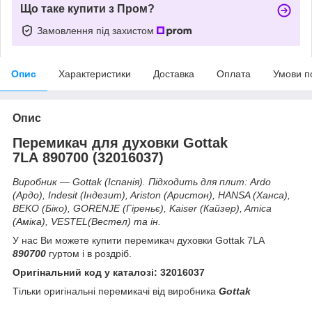
Що таке купити з Пром?
Замовлення під захистом
Опис
Характеристики
Доставка
Оплата
Умови п
Опис
Перемикач для духовки Gottak
7LA 890700 (32016037)
Виробник — Gottak (Іспанія). Підходить для плит: Ardo
(Ардо), Indesit (Індезит), Ariston (Аристон), HANSA (Ханса),
BEKO (Біко), GORENJE (Гіреньє), Kaiser (Кайзер), Amica
(Аміка),
VESTEL(Вестел)
та ін.
У нас Ви можете купити перемикач духовки Gottak 7LA
890700
гуртом і в роздріб.
Оригінальний код у каталозі: 32016037
Тільки оригінальні перемикачі від виробника
Gottak