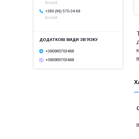
Віталій
+380 (96) 570-34-68
Віталій
Д
К
+380965703468
В
+380965703468
Х
В