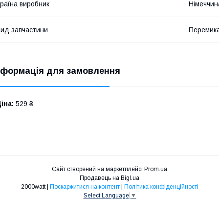
раїна виробник
Німеччин
ид запчастини
Перемика
нформація для замовлення
іна:
529 ₴
Сайт створений на маркетплейсі
Prom.ua
Продавець на Bigl.ua
2000watt |
Поскаржитися на контент
|
Політика конфіденційності
Select Language
▼