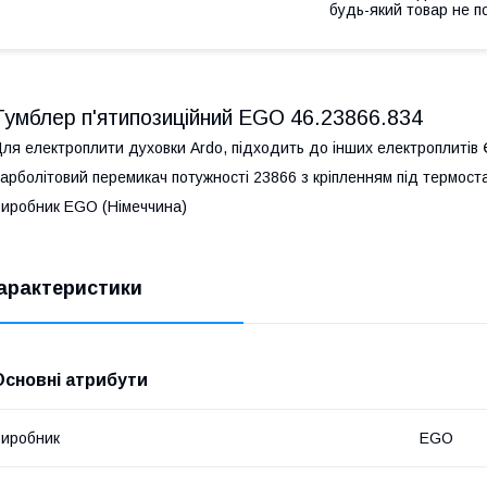
будь-який товар не п
Тумблер п'ятипозиційний EGO 46.23866.834
ля електроплити духовки Ardo, підходить до інших електроплитів
арболітовий перемикач потужності 23866 з кріпленням під термост
иробник EGO (Німеччина)
арактеристики
Основні атрибути
иробник
EGO