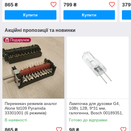
FD109
865
799
379
₴
₴
Купити
Купити
Акційні пропозиції та новинки
Подарунок
Перемикач режимів аналог
Лампочка для духовки G4,
Alone fd109 Pyramida
10Вт, 12В, 9*31 мм,
33301001 (6 режимів)
галогенна, Bosch 00189351,
SKL LMP406UN
В наявності
Готово до відправки
865
98
₴
₴