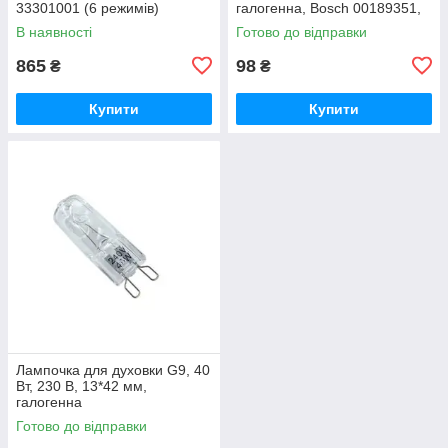
33301001 (6 режимів)
галогенна, Bosch 00189351,
SKL LMP406UN
В наявності
Готово до відправки
865
98
₴
₴
Купити
Купити
Лампочка для духовки G9, 40
Вт, 230 В, 13*42 мм,
галогенна
Готово до відправки