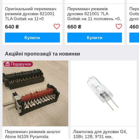
Оригінальний перемикач
Перемикач режимів
Пер
режимів духовки 821001
духовки 821001 7LA
Gott
7LA Gottak на 11+0
Gottak на 11 положень +0,
духо
положень, 8062894
8062894
Kaiz
640
660
460
₴
₴
Inde
Купити
Купити
Акційні пропозиції та новинки
Подарунок
Перемикач режимів аналог
Лампочка для духовки G4,
Alone fd109 Pyramida
10Вт, 12В, 9*31 мм,