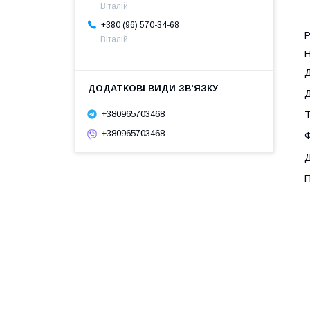
Віталій
+380 (96) 570-34-68
Р
Віталій
Н
Д
Д
+380965703468
Т
+380965703468
Ф
Д
П