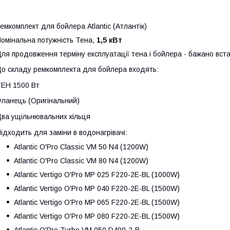
емкомплект для бойлера Atlantic (Атлантік)
омінальна потужність Тена,
1,5 кВт
ля продовження терміну експлуатації тена і бойлера - бажано вс
о складу ремкомплекта для бойлера входять:
ЕН 1500 Вт
ланець (Оригінальний)
ва ущільнювальних кільця
ідходить для заміни в водонагрівачі:
Atlantic O'Pro Classic VM 50 N4 (1200W)
Atlantic O'Pro Classic VM 80 N4 (1200W)
Atlantic Vertigo O'Pro MP 025 F220-2E-BL (1000W)
Atlantic Vertigo O'Pro MP 040 F220-2E-BL (1500W)
Atlantic Vertigo O'Pro MP 065 F220-2E-BL (1500W)
Atlantic Vertigo O'Pro MP 080 F220-2E-BL (1500W)
Atlantic O'Pro Turbo VM 050 D400-2-B