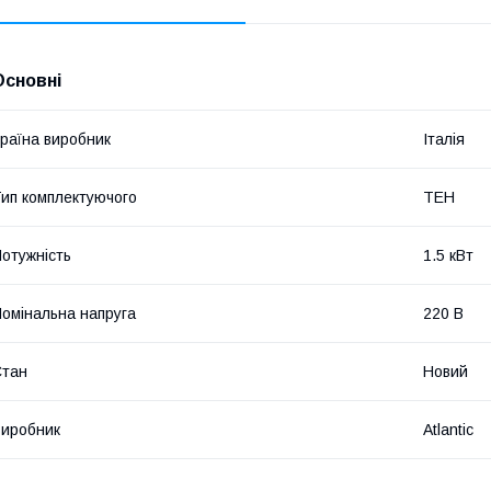
Основні
раїна виробник
Італія
ип комплектуючого
ТЕН
отужність
1.5 кВт
омінальна напруга
220 В
Стан
Новий
иробник
Atlantic