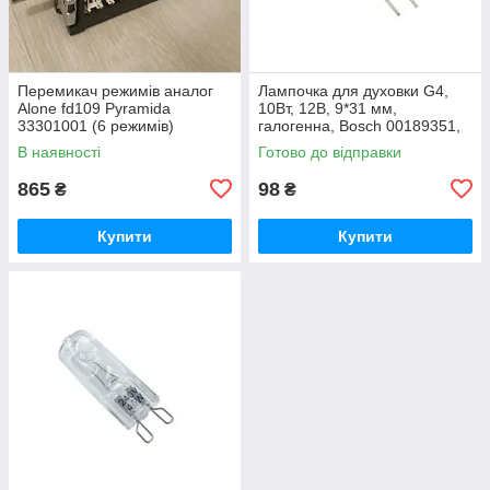
Перемикач режимів аналог
Лампочка для духовки G4,
Alone fd109 Pyramida
10Вт, 12В, 9*31 мм,
33301001 (6 режимів)
галогенна, Bosch 00189351,
SKL LMP406UN
В наявності
Готово до відправки
865
98
₴
₴
Купити
Купити