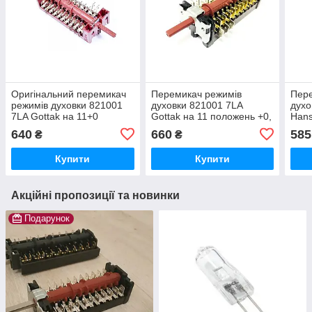
Оригінальний перемикач
Перемикач режимів
Пере
режимів духовки 821001
духовки 821001 7LA
духо
7LA Gottak на 11+0
Gottak на 11 положень +0,
Hans
положень, 8062894
8062894
8050
640
660
585
₴
₴
Купити
Купити
Акційні пропозиції та новинки
Подарунок