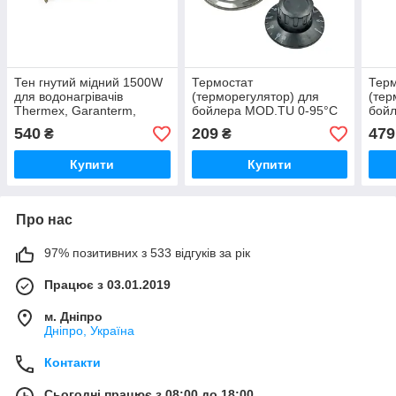
Тен гнутий мідний 1500W
Термостат
Терм
для водонагрівачів
(терморегулятор) для
(тер
Thermex, Garanterm,
бойлера MOD.TU 0-95°C
бой
ARISTON
(5-8
540
209
479
₴
₴
Купити
Купити
Про нас
97% позитивних з 533 відгуків за рік
Працює з 03.01.2019
м. Дніпро
Дніпро, Україна
Контакти
Сьогодні працює з 08:00 до 18:00