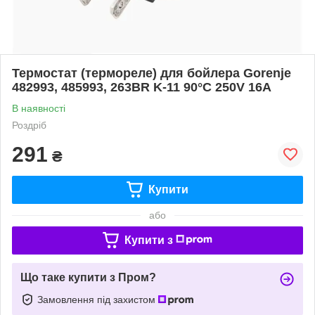
Термостат (термореле) для бойлера Gorenje
482993, 485993, 263BR K-11 90°С 250V 16A
В наявності
Роздріб
291
₴
Купити
або
Купити з
Що таке купити з Пром?
Замовлення під захистом