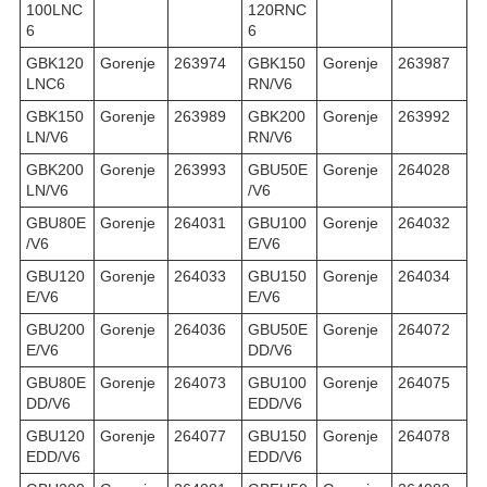
100LNC
120RNC
6
6
GBK120
Gorenje
263974
GBK150
Gorenje
263987
LNC6
RN/V6
GBK150
Gorenje
263989
GBK200
Gorenje
263992
LN/V6
RN/V6
GBK200
Gorenje
263993
GBU50E
Gorenje
264028
LN/V6
/V6
GBU80E
Gorenje
264031
GBU100
Gorenje
264032
/V6
E/V6
GBU120
Gorenje
264033
GBU150
Gorenje
264034
E/V6
E/V6
GBU200
Gorenje
264036
GBU50E
Gorenje
264072
E/V6
DD/V6
GBU80E
Gorenje
264073
GBU100
Gorenje
264075
DD/V6
EDD/V6
GBU120
Gorenje
264077
GBU150
Gorenje
264078
EDD/V6
EDD/V6