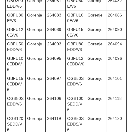
GBU200
Gorenje
264081
GBFU50
Gorenje
264082
EDD/V6
E/V6
GBFU80
Gorenje
264083
GBFU10
Gorenje
264086
E/V6
0E/V6
GBFU12
Gorenje
264089
GBFU15
Gorenje
264090
0E/V6
0E/V6
GBFU50
Gorenje
264093
GBFU80
Gorenje
264094
EDD/V6
EDD/V6
GBFU10
Gorenje
264095
GBFU12
Gorenje
264096
0EDD/V
0EDD/V6
6
GBFU15
Gorenje
264097
OGB50S
Gorenje
264101
0EDD/V
EDD/V6
6
OGB80S
Gorenje
264106
OGB100
Gorenje
264118
EDD/V6
SEDD/V
6
OGB120
Gorenje
264119
OGB50S
Gorenje
264120
SEDD/V
EDDS/V
6
6