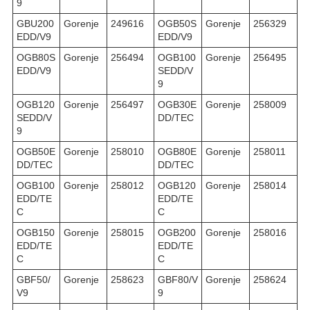
9
GBU200
Gorenje
249616
OGB50S
Gorenje
256329
EDD/V9
EDD/V9
OGB80S
Gorenje
256494
OGB100
Gorenje
256495
EDD/V9
SEDD/V
9
OGB120
Gorenje
256497
OGB30E
Gorenje
258009
SEDD/V
DD/TEC
9
OGB50E
Gorenje
258010
OGB80E
Gorenje
258011
DD/TEC
DD/TEC
OGB100
Gorenje
258012
OGB120
Gorenje
258014
EDD/TE
EDD/TE
C
C
OGB150
Gorenje
258015
OGB200
Gorenje
258016
EDD/TE
EDD/TE
C
C
GBF50/
Gorenje
258623
GBF80/V
Gorenje
258624
V9
9