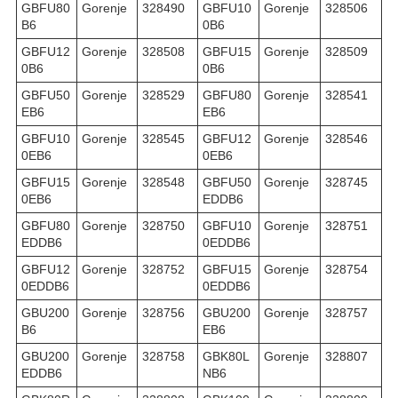
GBFU80
Gorenje
328490
GBFU10
Gorenje
328506
B6
0B6
GBFU12
Gorenje
328508
GBFU15
Gorenje
328509
0B6
0B6
GBFU50
Gorenje
328529
GBFU80
Gorenje
328541
EB6
EB6
GBFU10
Gorenje
328545
GBFU12
Gorenje
328546
0EB6
0EB6
GBFU15
Gorenje
328548
GBFU50
Gorenje
328745
0EB6
EDDB6
GBFU80
Gorenje
328750
GBFU10
Gorenje
328751
EDDB6
0EDDB6
GBFU12
Gorenje
328752
GBFU15
Gorenje
328754
0EDDB6
0EDDB6
GBU200
Gorenje
328756
GBU200
Gorenje
328757
B6
EB6
GBU200
Gorenje
328758
GBK80L
Gorenje
328807
EDDB6
NB6