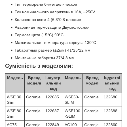
Тип термореле биметаллическое
Ток номинального напряжения 16A, ~250V.
Количество клем 4 (6,3*0,8 плоские
Аварийная термозащита Двухполюсная
Термозащита (±5°C) 90°C
Максимальная температура корпуса 130°C
Габаритный размер (±2мм) 41*25*22 мм.
Монтажные габариты 37*4,3 мм
Сумісність з моделями:
Модель
Бренд
Індустрі
Модель
Бренд
Індустрі
моделі
альний
моделі
альний
код
код
WSE 30
Gorenje
122685
WSE50-
Gorenje
122686
Slim
SLIM
WSE 80
Gorenje
122687
WSE100
Gorenje
122688
Slim
-SLIM
AC75
Gorenje
122849
AC100
Gorenje
122860