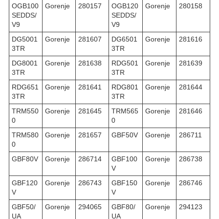
OGB100
Gorenje
280157
OGB120
Gorenje
280158
SEDDS/
SEDDS/
V9
V9
DG5001
Gorenje
281607
DG6501
Gorenje
281616
3TR
3TR
DG8001
Gorenje
281638
RDG501
Gorenje
281639
3TR
3TR
RDG651
Gorenje
281641
RDG801
Gorenje
281644
3TR
3TR
TRM550
Gorenje
281645
TRM565
Gorenje
281646
0
0
TRM580
Gorenje
281657
GBF50V
Gorenje
286711
0
GBF80V
Gorenje
286714
GBF100
Gorenje
286738
V
GBF120
Gorenje
286743
GBF150
Gorenje
286746
V
V
GBF50/
Gorenje
294065
GBF80/
Gorenje
294123
UA
UA