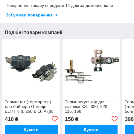
Повернення товару впродовж 14 днів за домовленістю
Всі умови повернення
Подібні товари компанії
Термостат (термореле)
Терморегулятор для
Терм
для бойлера Gorenje
духовки KST 820, 228,
(тер
ELTH K-II, 250 В 16 A (85
116, 168
бойл
°C) 482993, 485993
Ориг
410
158
398
₴
₴
580434, 263BR Оригінал
263B
(Люк
Купити
Купити