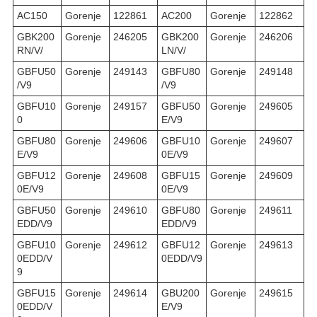
AC150
Gorenje
122861
AC200
Gorenje
122862
GBK200
Gorenje
246205
GBK200
Gorenje
246206
RN/V/
LN/V/
GBFU50
Gorenje
249143
GBFU80
Gorenje
249148
/V9
/V9
GBFU10
Gorenje
249157
GBFU50
Gorenje
249605
0
E/V9
GBFU80
Gorenje
249606
GBFU10
Gorenje
249607
E/V9
0E/V9
GBFU12
Gorenje
249608
GBFU15
Gorenje
249609
0E/V9
0E/V9
GBFU50
Gorenje
249610
GBFU80
Gorenje
249611
EDD/V9
EDD/V9
GBFU10
Gorenje
249612
GBFU12
Gorenje
249613
0EDD/V
0EDD/V9
9
GBFU15
Gorenje
249614
GBU200
Gorenje
249615
0EDD/V
E/V9