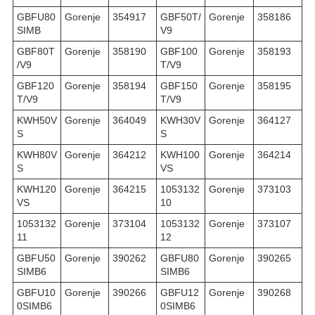
GBFU80
Gorenje
354917
GBF50T/
Gorenje
358186
SIMB
V9
GBF80T
Gorenje
358190
GBF100
Gorenje
358193
/V9
T/V9
GBF120
Gorenje
358194
GBF150
Gorenje
358195
T/V9
T/V9
KWH50V
Gorenje
364049
KWH30V
Gorenje
364127
S
S
KWH80V
Gorenje
364212
KWH100
Gorenje
364214
S
VS
KWH120
Gorenje
364215
1053132
Gorenje
373103
VS
10
1053132
Gorenje
373104
1053132
Gorenje
373107
11
12
GBFU50
Gorenje
390262
GBFU80
Gorenje
390265
SIMB6
SIMB6
GBFU10
Gorenje
390266
GBFU12
Gorenje
390268
0SIMB6
0SIMB6