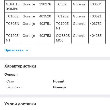
GBFU15
Gorenje
390276
TC80Z
Gorenje
403504
0SIMB6
TC100Z
Gorenje
403520
TC120Z
Gorenje
403521
TC80ZN
Gorenje
403751
TC100Z
Gorenje
403752
T
NT
TC120Z
Gorenje
403753
OGB80S
Gorenje
404285
NT
MC6
Приховати
Характеристики
Основні
Стан
Новий
Виробник
Gorenje
Умови доставки