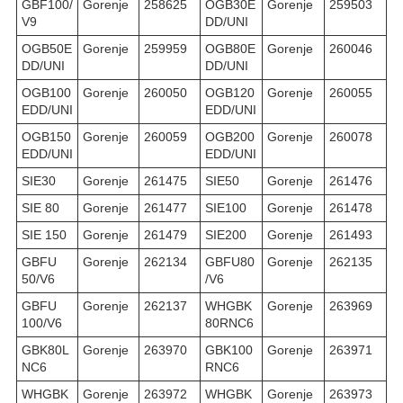
GBF100/
Gorenje
258625
OGB30E
Gorenje
259503
V9
DD/UNI
OGB50E
Gorenje
259959
OGB80E
Gorenje
260046
DD/UNI
DD/UNI
OGB100
Gorenje
260050
OGB120
Gorenje
260055
EDD/UNI
EDD/UNI
OGB150
Gorenje
260059
OGB200
Gorenje
260078
EDD/UNI
EDD/UNI
SIE30
Gorenje
261475
SIE50
Gorenje
261476
SIE 80
Gorenje
261477
SIE100
Gorenje
261478
SIE 150
Gorenje
261479
SIE200
Gorenje
261493
GBFU
Gorenje
262134
GBFU80
Gorenje
262135
50/V6
/V6
GBFU
Gorenje
262137
WHGBK
Gorenje
263969
100/V6
80RNC6
GBK80L
Gorenje
263970
GBK100
Gorenje
263971
NC6
RNC6
WHGBK
Gorenje
263972
WHGBK
Gorenje
263973