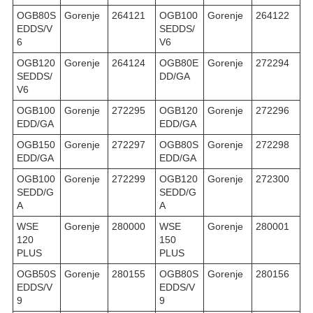
OGB80S
Gorenje
264121
OGB100
Gorenje
264122
EDDS/V
SEDDS/
6
V6
OGB120
Gorenje
264124
OGB80E
Gorenje
272294
SEDDS/
DD/GA
V6
OGB100
Gorenje
272295
OGB120
Gorenje
272296
EDD/GA
EDD/GA
OGB150
Gorenje
272297
OGB80S
Gorenje
272298
EDD/GA
EDD/GA
OGB100
Gorenje
272299
OGB120
Gorenje
272300
SEDD/G
SEDD/G
A
A
WSE
Gorenje
280000
WSE
Gorenje
280001
120
150
PLUS
PLUS
OGB50S
Gorenje
280155
OGB80S
Gorenje
280156
EDDS/V
EDDS/V
9
9