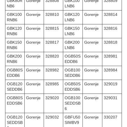
GBK80R
Gorenje
328808
GBK100
Gorenje
328809
NB6
LNB6
GBK100
Gorenje
328810
GBK120
Gorenje
328814
RNB6
LNB6
GBK120
Gorenje
328815
GBK150
Gorenje
328816
RNB6
LNB6
GBK150
Gorenje
328817
GBK200
Gorenje
328818
RNB6
LNB6
GBK200
Gorenje
328820
OGB50S
Gorenje
328981
RNB6
EDDB6
OGB80S
Gorenje
328982
OGB100
Gorenje
328984
EDDB6
SEDDB6
OGB120
Gorenje
328985
OGB50S
Gorenje
329019
SEDDB6
EDDSB6
OGB80S
Gorenje
329020
OGB100
Gorenje
329031
EDDSB6
SEDDSB
6
OGB120
Gorenje
329032
GBFU50
Gorenje
330207
SEDDSB
SIMBV9