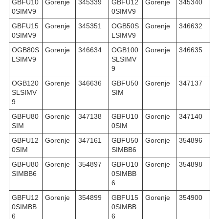
GBFU10
Gorenje
345339
GBFU12
Gorenje
345340
0SIMV9
0SIMV9
GBFU15
Gorenje
345351
OGB50S
Gorenje
346632
0SIMV9
LSIMV9
OGB80S
Gorenje
346634
OGB100
Gorenje
346635
LSIMV9
SLSIMV
9
OGB120
Gorenje
346636
GBFU50
Gorenje
347137
SLSIMV
SIM
9
GBFU80
Gorenje
347138
GBFU10
Gorenje
347140
SIM
0SIM
GBFU12
Gorenje
347161
GBFU50
Gorenje
354896
0SIM
SIMBB6
GBFU80
Gorenje
354897
GBFU10
Gorenje
354898
SIMBB6
0SIMBB
6
GBFU12
Gorenje
354899
GBFU15
Gorenje
354900
0SIMBB
0SIMBB
6
6