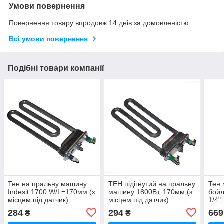
Умови повернення
Повернення товару впродовж 14 днів за домовленістю
Всі умови повернення
Подібні товари компанії
Тен на пральну машину
ТЕН підігнутий на пральну
Тен 
Indesit 1700 W/L=170мм (з
машину 1800Вт, 170мм (з
бойл
місцем під датчик)
місцем під датчик)
1/4"
Ther
284
294
669
₴
₴