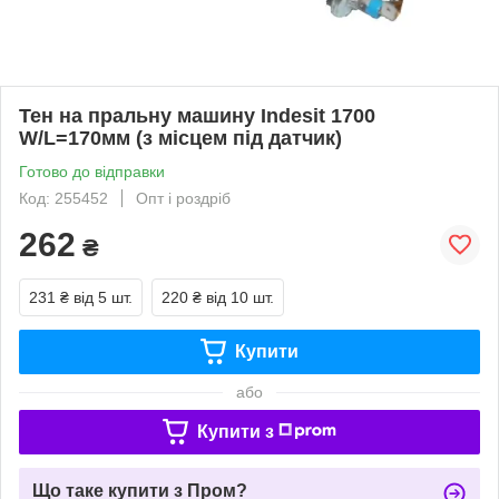
Тен на пральну машину Indesit 1700
W/L=170мм (з місцем під датчик)
Готово до відправки
Код: 255452
Опт і роздріб
262
₴
231 ₴
від 5 шт.
220 ₴
від 10 шт.
Купити
або
Купити з
Що таке купити з Пром?