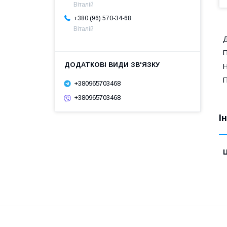
Віталій
+380 (96) 570-34-68
Віталій
Д
П
Н
П
+380965703468
+380965703468
І
Ц