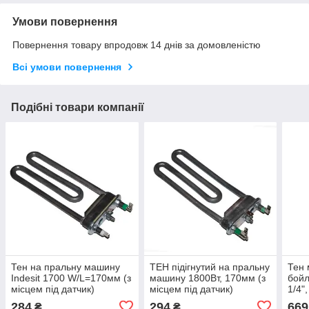
Умови повернення
Повернення товару впродовж 14 днів за домовленістю
Всі умови повернення
Подібні товари компанії
Тен на пральну машину
ТЕН підігнутий на пральну
Тен 
Indesit 1700 W/L=170мм (з
машину 1800Вт, 170мм (з
бойл
місцем під датчик)
місцем під датчик)
1/4"
Ther
284
294
669
₴
₴