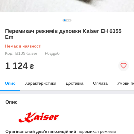
Перемикач режимів духовки Kaiser EH 6355
Em
Немає в наявності
Код: fd109Kaiser
Роздріб
1 124
₴
Опис
Характеристики
Доставка
Оплата
Умови п
Опис
Оригінальний дев'ятипозиційний
перемикач режимів