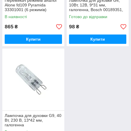
Перемикач режимів аналог
Лампочка для духовки G4,
Alone fd109 Pyramida
10Вт, 12В, 9*31 мм,
33301001 (6 режимів)
галогенна, Bosch 00189351,
SKL LMP406UN
В наявності
Готово до відправки
865
98
₴
₴
Купити
Купити
Лампочка для духовки G9, 40
Вт, 230 В, 13*42 мм,
галогенна