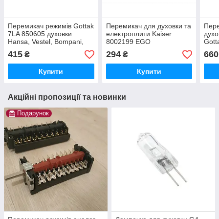
Перемикач режимів Gottak
Перемикач для духовки та
Пере
7LA 850605 духовки
електроплити Kaiser
духо
Hansa, Vestel, Bompani,
8002199 EGO
Gott
Kaiser 32010640
46.25866.500
806
415
294
660
₴
₴
Купити
Купити
Акційні пропозиції та новинки
Подарунок