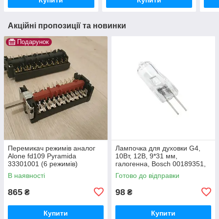
Акційні пропозиції та новинки
Подарунок
Перемикач режимів аналог
Лампочка для духовки G4,
Alone fd109 Pyramida
10Вт, 12В, 9*31 мм,
33301001 (6 режимів)
галогенна, Bosch 00189351,
SKL LMP406UN
В наявності
Готово до відправки
865
98
₴
₴
Купити
Купити