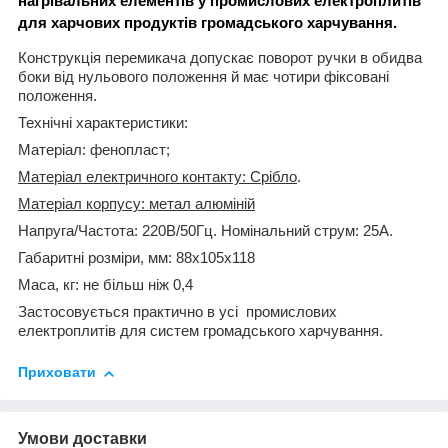
нагрівальних елементів у промислових електроплитів
для харчових продуктів громадського харчування.
Конструкція перемикача допускає поворот ручки в обидва
боки від нульового положення й має чотири фіксовані
положення.
Технічні характеристики:
Матеріал: фенопласт;
Матеріал електричного контакту: Срібло
.
Матеріал корпусу: метал алюміній
Напруга/Частота: 220В/50Гц. Номінальний струм: 25А.
Габаритні розміри, мм: 88х105х118
Маса, кг: не більш ніж 0,4
Застосовується практично в усі промислових
електроплитів для систем громадського харчування.
Приховати
Умови доставки