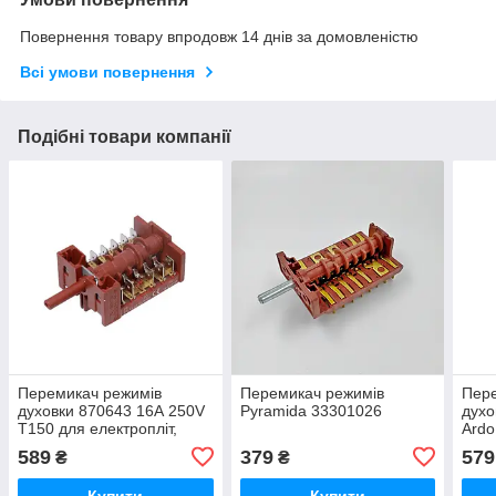
Повернення товару впродовж 14 днів за домовленістю
Всі умови повернення
Подібні товари компанії
Перемикач режимів
Перемикач режимів
Пере
духовки 870643 16А 250V
Pyramida 33301026
духо
Т150 для електропліт,
Ardo
електродуховок
589
379
579
₴
₴
Купити
Купити