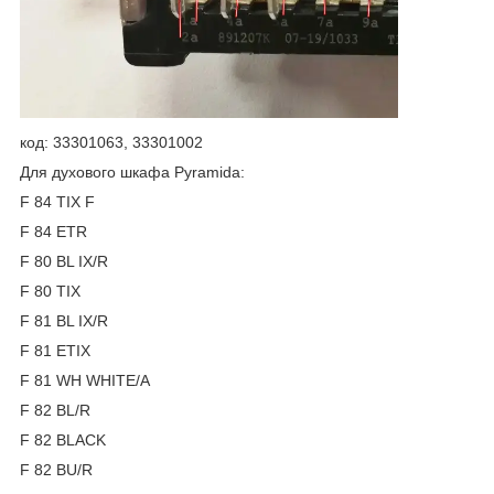
код: 33301063, 33301002
Для духового шкафа Pyramida:
F 84 TIX F
F 84 ETR
F 80 BL IX/R
F 80 TIX
F 81 BL IX/R
F 81 ETIX
F 81 WH WHITE/A
F 82 BL/R
F 82 BLACK
F 82 BU/R