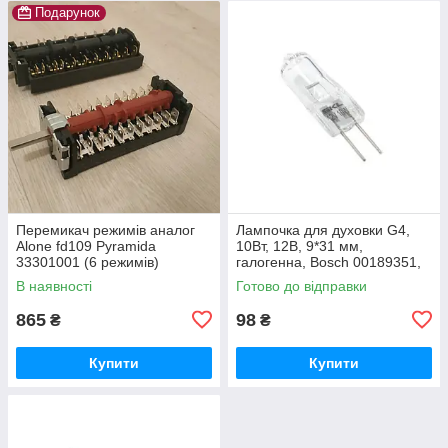
Подарунок
Перемикач режимів аналог
Лампочка для духовки G4,
Alone fd109 Pyramida
10Вт, 12В, 9*31 мм,
33301001 (6 режимів)
галогенна, Bosch 00189351,
SKL LMP406UN
В наявності
Готово до відправки
865
98
₴
₴
Купити
Купити