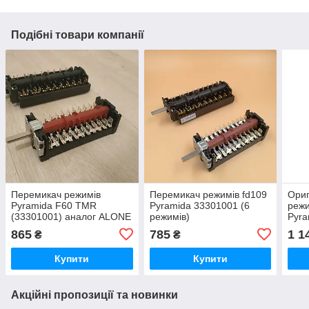
Подібні товари компанії
Перемикач режимів
Перемикач режимів fd109
Ориг
Pyramida F60 TMR
Pyramida 33301001 (6
реж
(33301001) аналог ALONE
режимів)
Pyra
FD109
3330
865
785
1 1
₴
₴
Купити
Купити
Акційні пропозиції та новинки