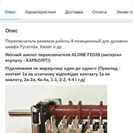
Опис
Характеристики
Доставка
Оплата
Умови п
Опис
Переключатель режимов работы 8-позиционный для духового
шкафа
Pyramida,
Kaiser и др.
Якісний а​​​​​​налог переключателя
ALONE FD109 (матеріал
корпусу - КАРБОЛІТ!)
Підключення по маркіровці один до одного (Приклад -
контакт 1а на штатному відповідає контакту 1а на
аналогу, 2а-2а, 4а-4а, 1-1, 2-2, 4-4 і т.д)