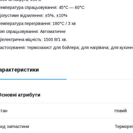
емпература спрацьовування: 45°C — 60°C
опустиме відхилення: ±5%, ±10%
емпература перегрівання: 180°C / 3 хв
ип спрацьовування: Автоматичне
іелектрична міцність: 1500 В/1 хв.
астосування: термозахист для бойлера; для нагрівача; для кухон
арактеристики
Основні атрибути
Стан
Новий
ид запчастини
Терморег