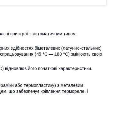
льні пристрої з автоматичним типом
рних здібностях біметалевих (латунно-стальних)
и спрацьовування (45 °C — 180 °C) змінюють свою
 відновлює його початкові характеристики.
ераміки або термопластику) з металевим
м, що забезпечує кріплення термореле, і