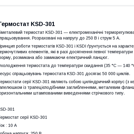
Термостат KSD-301
іметалевий термостат KSD-301 — електромеханічні терморегулюва
працьовування. Розраховані на напругу до 250 В і струм 5 А.
ринцип роботи термостатів KSD-301 і KSDI ґрунтується на характе
ермочутливих елементів, які в разі досягнення певної температур
орму, розмикана або замикаючи електричний ланцюг.
холодження термостата до температури скидання (35 °C — 140 °C)
есурс спрацьовувань термостата KSD-301 досягає 50 000 циклів.
ермостати серії KSD-301 являють собою циліндричний корпус (з к
апелюшком із трапецієподібними заглибленнями, металевим фланце
оризонтальними штампованими виведеннями стрічкового типу.
KSD-301
ермостат серії KSD-301
ок : 10 А
обоча напруга: 250 В