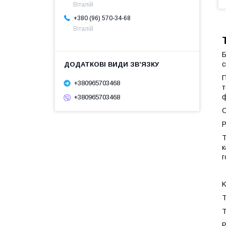
Віталій
+380 (96) 570-34-68
Віталій
Б
с
П
+380965703468
т
ф
+380965703468
О
Р
Т
к
г
Т
Т
Р