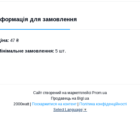
нформація для замовлення
іна:
47 ₴
Мінімальне замовлення:
5 шт.
Сайт створений на маркетплейсі
Prom.ua
Продавець на Bigl.ua
2000watt |
Поскаржитися на контент
|
Політика конфіденційності
Select Language
▼